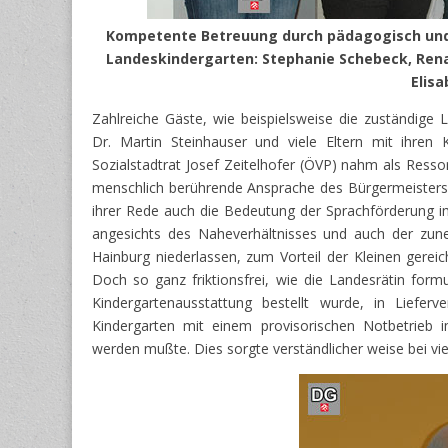
Kompetente Betreuung durch pädagogisch und
Landeskindergarten: Stephanie Schebeck, Ren
Elisa
Zahlreiche Gäste, wie beispielsweise die zuständige
Dr. Martin Steinhauser und viele Eltern mit ihr
Sozialstadtrat Josef Zeitelhofer (ÖVP) nahm als Ressor
menschlich berührende Ansprache des Bürgermeisters Ka
ihrer Rede auch die Bedeutung der Sprachförderung im
angesichts des Naheverhältnisses und auch der zun
Hainburg niederlassen, zum Vorteil der Kleinen gereic
Doch so ganz friktionsfrei, wie die Landesrätin formul
Kindergartenausstattung bestellt wurde, in Liefer
Kindergarten mit einem provisorischen Notbetrieb 
werden mußte. Dies sorgte verständlicher weise bei vie