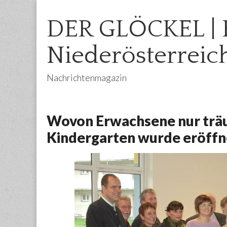
DER GLÖCKEL | 
Niederösterreic
Nachrichtenmagazin
Main
Skip
menu
to
Wovon Erwachsene nur träu
content
Kindergarten wurde eröffn