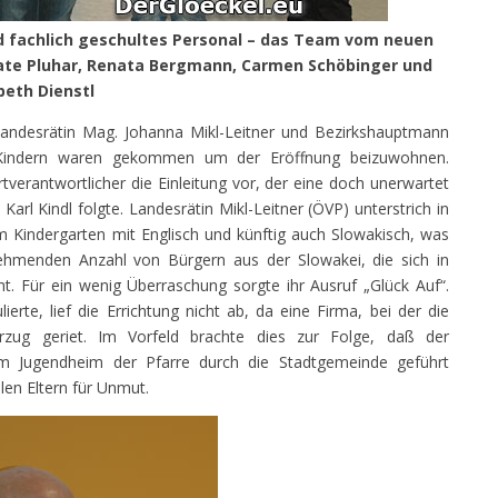
 fachlich geschultes Personal – das Team vom neuen
ate Pluhar, Renata Bergmann, Carmen Schöbinger und
beth Dienstl
 Landesrätin Mag. Johanna Mikl-Leitner und Bezirkshauptmann
en Kindern waren gekommen um der Eröffnung beizuwohnen.
tverantwortlicher die Einleitung vor, der eine doch unerwartet
rl Kindl folgte. Landesrätin Mikl-Leitner (ÖVP) unterstrich in
 Kindergarten mit Englisch und künftig auch Slowakisch, was
ehmenden Anzahl von Bürgern aus der Slowakei, die sich in
ht. Für ein wenig Überraschung sorgte ihr Ausruf „Glück Auf“.
ierte, lief die Errichtung nicht ab, da eine Firma, bei der die
verzug geriet. Im Vorfeld brachte dies zur Folge, daß der
im Jugendheim der Pfarre durch die Stadtgemeinde geführt
len Eltern für Unmut.