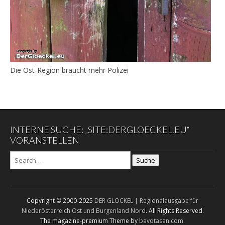
Die Ost-Region braucht mehr Polizei
INTERNE SUCHE: „SITE:DERGLOECKEL.EU“
VORANSTELLEN
Suche
Copyright © 2000-2025
DER GLÖCKEL | Regionalausgabe für
Niederösterreich Ost und Burgenland Nord
. All Rights Reserved.
The magazine-premium Theme by
bavotasan.com
.