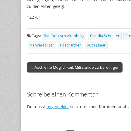
zu den Akten gelegt.
122701
Tags:
Bad Deutsch Altenburg
Claudia Schuster
Er
Nahversorger
PostPartner
Ruth Elmar
Post
← Auch eine Möglichkeit, Mißstände zu bereinigen
navigation
Schreibe einen Kommentar
Du musst
angemeldet
sein, um einen Kommentar abz