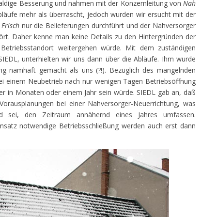
 baldige Besserung und nahmen mit der Konzernleitung von
Nah
läufe mehr als überrascht, jedoch wurden wir ersucht mit der
Frisch
nur die Belieferungen durchführt und der Nahversorger
t. Daher kenne man keine Details zu den Hintergründen der
Betriebsstandort weitergehen würde. Mit dem zuständigen
EDL, unterhielten wir uns dann über die Abläufe. Ihm wurde
gung namhaft gemacht als uns (?!). Bezüglich des mangelnden
bei einem Neubetrieb nach nur wenigen Tagen Betriebsöffnung
r in Monaten oder einem Jahr sein würde. SIEDL gab an, daß
 Vorausplanungen bei einer Nahversorger-Neuerrichtung, was
d sei, den Zeitraum annähernd eines Jahres umfassen.
msatz notwendige Betriebsschließung werden auch erst dann