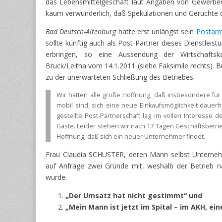
das Lebensmittelgeschäft laut Angaben von Gewerbe
kaum verwunderlich, daß Spekulationen und Gerüchte 
Bad Deutsch-Altenburg
hatte erst unlängst sein
Postam
sollte künftig auch als Post-Partner dieses Dienstleis
erbringen, so eine Aussendung der Wirtschaftsk
Bruck/Leitha vom 14.1.2011 (siehe Faksimile rechts)
zu der unerwarteten Schließung des Betriebes:
Wir hatten alle große Hoffnung, daß insbesondere für 
mobil sind, sich eine neue Einkaufsmöglichkeit dauerha
gestellte Post-Partnerschaft lag im vollen Interesse
Gäste. Leider stehen wir nach 17 Tagen Geschäftsbetrieb
Hoffnung, daß sich ein neuer Unternehmer findet.
Frau Claudia SCHUSTER, deren Mann selbst Unterne
auf Anfrage zwei Gründe mit, weshalb der Betrieb n
wurde:
„Der Umsatz hat nicht gestimmt“ und
„Mein Mann ist jetzt im Spital – im AKH, ei