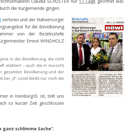
rechtsinhaberin Claudia SCHUSTER nur
17 Tage
geöffnet war,
durch die Kurgemeinde gingen.
t
verloren und der Nahversorger
tungsangebot für die Bevölkerung
ammer von der Bezirksstelle
. Bürgermeister Ernest WINDHOLZ
jene in der Bevölkerung, die nicht
ft etabliert – auch die in Aussicht
 der gesamten Bevölkerung und der
 bei „0“, somit bleibt nur noch die
hmer in
Hainburg/D.
ist, teilt uns
ach so kurzer Zeit geschlossen
ne ganz schlimme Sache“.