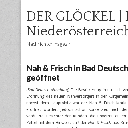
DER GLÖCKEL | 
Niederösterreic
Nachrichtenmagazin
Main
Skip
menu
to
Nah & Frisch in Bad Deutsc
content
geöffnet
(
Bad Deutsch-Altenburg
) Die Bevölkerung freute sich v
Eröffnung des neuen Nahversorgers in der Kurgemein
nächst dem Hauptplatz war der Nah & Frisch-Markt 
eröffnet worden. Jedoch schon kurze Zeit nach de
verdutzte Gesichter der Kunden, die unvermutet vor
Zettel mit dem Hinweis, daß der
Nah & Frisch
aus Kran