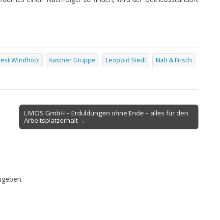
nest Windholz
Kastner Gruppe
Leopold Siedl
Nah & Frisch
LIVIOS GmbH – Erduldungen ohne Ende – alles für den
Arbeitsplatzerhalt →
ugeben.