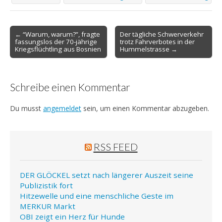
Post
← “Warum, warum?”, fragte
Der tägliche Schwerverkehr
fassungslos der 70-jährige
trotz Fahrverbotes in der
navigation
Kriegsflüchtling aus Bosnien
Hummelstrasse →
Schreibe einen Kommentar
Du musst
angemeldet
sein, um einen Kommentar abzugeben.
RSS FEED
DER GLÖCKEL setzt nach längerer Auszeit seine
Publizistik fort
Hitzewelle und eine menschliche Geste im
MERKUR Markt
OBI zeigt ein Herz für Hunde