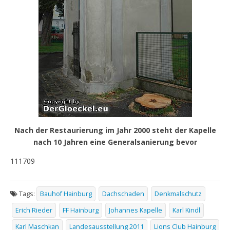
Nach der Restaurierung im Jahr 2000 steht der Kapelle
nach 10 Jahren eine Generalsanierung bevor
111709
Tags:
Bauhof Hainburg
Dachschaden
Denkmalschutz
Erich Rieder
FF Hainburg
Johannes Kapelle
Karl Kindl
Karl Maschkan
Landesausstellung 2011
Lions Club Hainburg