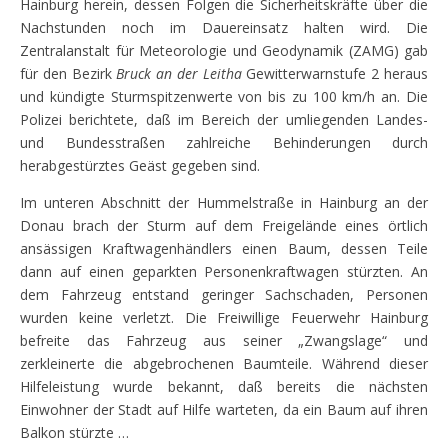
Hainburg herein, dessen Folgen die Sicherheitskräfte über die
Nachstunden noch im Dauereinsatz halten wird. Die
Zentralanstalt für Meteorologie und Geodynamik (ZAMG) gab
für den Bezirk
Bruck an der Leitha
Gewitterwarnstufe 2
heraus
und kündigte Sturmspitzenwerte von bis zu 100 km/h an. Die
Polizei berichtete, daß im Bereich der umliegenden Landes-
und Bundesstraßen zahlreiche Behinderungen durch
herabgestürztes Geäst gegeben sind.
Im unteren Abschnitt der Hummelstraße in Hainburg an der
Donau brach der Sturm auf dem Freigelände eines örtlich
ansässigen Kraftwagenhändlers einen Baum, dessen Teile
dann auf einen geparkten Personenkraftwagen stürzten. An
dem Fahrzeug entstand geringer Sachschaden, Personen
wurden keine verletzt. Die Freiwillige Feuerwehr Hainburg
befreite das Fahrzeug aus seiner „Zwangslage“ und
zerkleinerte die abgebrochenen Baumteile. Während dieser
Hilfeleistung wurde bekannt, daß bereits die nächsten
Einwohner der Stadt auf Hilfe warteten, da ein Baum auf ihren
Balkon stürzte …