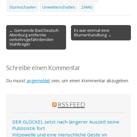
Sturmschaden
Unwetterschäden
ZAMG
Post
← Gemeinde Bad Deutsch
Es war einmal eine
Altenburg entfernte
Blumenhandlung →
navigation
verkehrsgefährdenden
Stahlträger
Schreibe einen Kommentar
Du musst
angemeldet
sein, um einen Kommentar abzugeben.
RSS FEED
DER GLÖCKEL setzt nach längerer Auszeit seine
Publizistik fort
Hitzewelle und eine menschliche Geste im