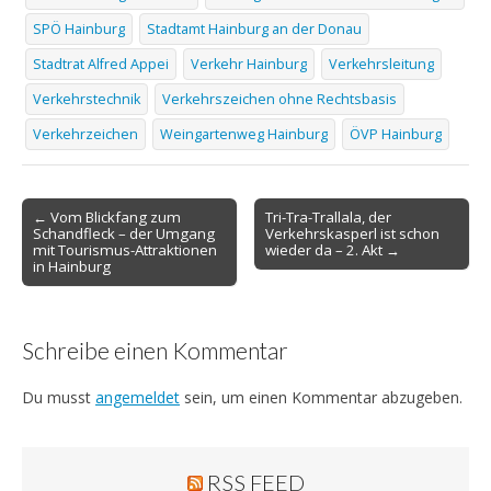
SPÖ Hainburg
Stadtamt Hainburg an der Donau
Stadtrat Alfred Appei
Verkehr Hainburg
Verkehrsleitung
Verkehrstechnik
Verkehrszeichen ohne Rechtsbasis
Verkehrzeichen
Weingartenweg Hainburg
ÖVP Hainburg
Post
← Vom Blickfang zum
Tri-Tra-Trallala, der
Schandfleck – der Umgang
Verkehrskasperl ist schon
navigation
mit Tourismus-Attraktionen
wieder da – 2. Akt →
in Hainburg
Schreibe einen Kommentar
Du musst
angemeldet
sein, um einen Kommentar abzugeben.
RSS FEED